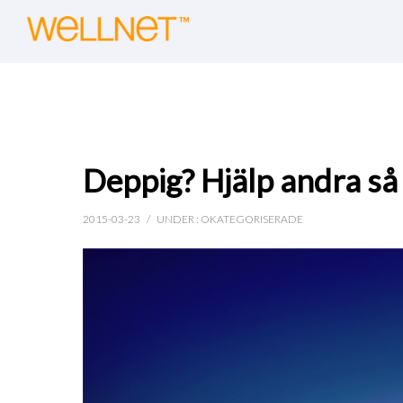
Deppig? Hjälp andra så 
2015-03-23
/
UNDER :
OKATEGORISERADE