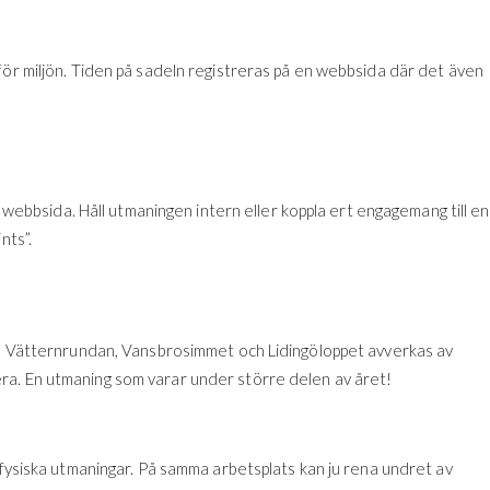
för miljön. Tiden på sadeln registreras på en webbsida där det även
er webbsida. Håll utmaningen intern eller koppla ert engagemang till en
nts”.
et, Vätternrundan, Vansbrosimmet och Lidingöloppet avverkas av
ra. En utmaning som varar under större delen av året!
 fysiska utmaningar. På samma arbetsplats kan ju rena undret av