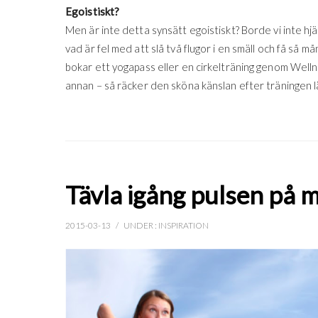
Egoistiskt?
Men är inte detta synsätt egoistiskt? Borde vi inte hj
vad är fel med att slå två flugor i en smäll och få så m
bokar ett yogapass eller en cirkelträning genom Well
annan – så räcker den sköna känslan efter träningen l
Tävla igång pulsen på
2015-03-13
/
UNDER :
INSPIRATION