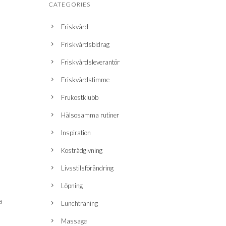
CATEGORIES
Friskvård
Friskvårdsbidrag
Friskvårdsleverantör
Friskvårdstimme
Frukostklubb
Hälsosamma rutiner
Inspiration
Kostrådgivning
Livsstilsförändring
Löpning
a
Lunchträning
Massage