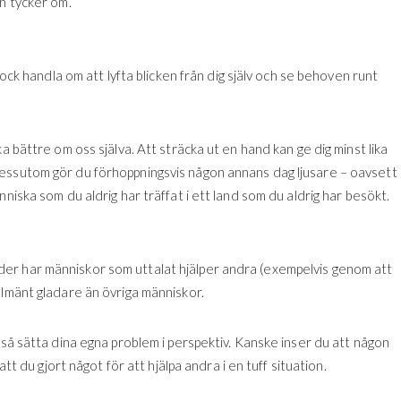
en tycker om.
dock handla om att lyfta blicken från dig själv och se behoven runt
a bättre om oss själva. Att sträcka ut en hand kan ge dig minst lika
essutom gör du förhoppningsvis någon annans dag ljusare – oavsett
niska som du aldrig har träffat i ett land som du aldrig har besökt.
er har människor som uttalat hjälper andra (exempelvis genom att
llmänt gladare än övriga människor.
kså sätta dina egna problem i perspektiv. Kanske inser du att någon
att du gjort något för att hjälpa andra i en tuff situation.