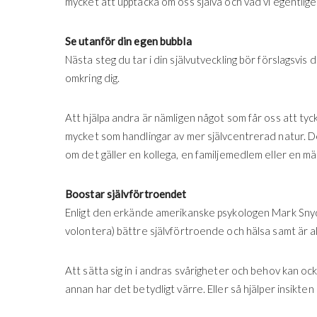
mycket att upptäcka om oss själva och vad vi egentlig
Se utanför din egen bubbla
Nästa steg du tar i din självutveckling bör förslagsvis 
omkring dig.
Att hjälpa andra är nämligen något som får oss att tyck
mycket som handlingar av mer självcentrerad natur. D
om det gäller en kollega, en familjemedlem eller en män
Boostar självförtroendet
Enligt den erkände amerikanske psykologen Mark Snyd
volontera) bättre självförtroende och hälsa samt är a
Att sätta sig in i andras svårigheter och behov kan oc
annan har det betydligt värre. Eller så hjälper insikten 