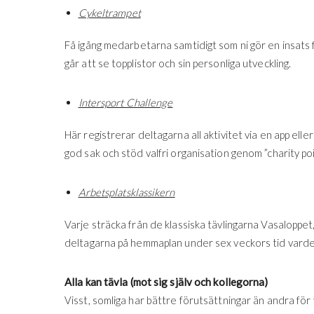
Cykeltrampet
Få igång medarbetarna samtidigt som ni gör en insats 
går att se topplistor och sin personliga utveckling.
Intersport Challenge
Här registrerar deltagarna all aktivitet via en app ell
god sak och stöd valfri organisation genom ”charity poi
Arbetsplatsklassikern
Varje sträcka från de klassiska tävlingarna Vasalopp
deltagarna på hemmaplan under sex veckors tid varde
Alla kan tävla (mot sig själv och kollegorna)
Visst, somliga har bättre förutsättningar än andra för