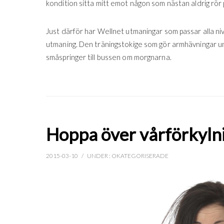
kondition sitta mitt emot någon som nästan aldrig rör p
Just därför har Wellnet utmaningar som passar alla niv
utmaning. Den träningstokige som gör armhävningar u
småspringer till bussen om morgnarna.
Hoppa över vårförkylni
2015-03-10
/
UNDER :
OKATEGORISERADE