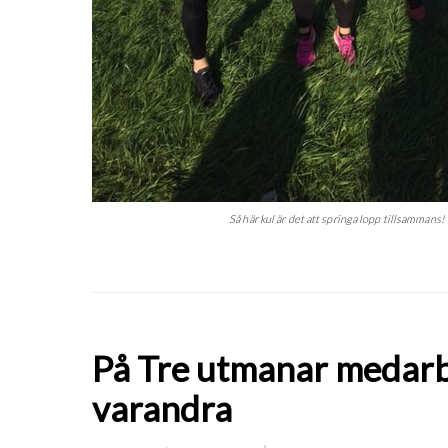
Så här kul är det att springa lopp tillsammans!
På Tre utmanar medarbe
varandra