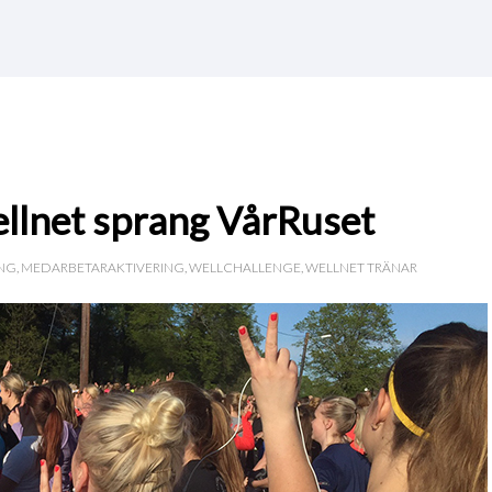
llnet sprang VårRuset
NG
,
MEDARBETARAKTIVERING
,
WELLCHALLENGE
,
WELLNET TRÄNAR