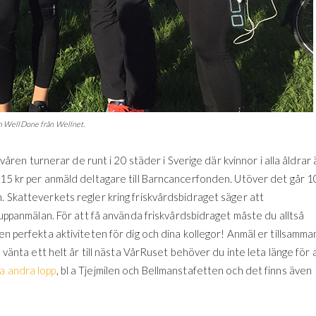
 WellDone från Wellnet.
n turnerar de runt i 20 städer i Sverige där kvinnor i alla åldrar 
s 15 kr per anmäld deltagare till Barncancerfonden. Utöver det går 
. Skatteverkets regler kring friskvårdsbidraget säger att
gruppanmälan. För att få använda friskvårdsbidraget måste du alltså
en perfekta aktiviteten för dig och dina kollegor! Anmäl er tillsamma
l vänta ett helt år till nästa VårRuset behöver du inte leta länge för 
a andra lopp
, bl a Tjejmilen och Bellmanstafetten och det finns även