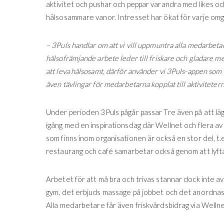
aktivitet och pushar och peppar varandra med likes o
hälsosammare vanor. Intresset har ökat för varje om
– 3Puls handlar om att vi vill uppmuntra alla medarbetare t
hälsofrämjande arbete leder till friskare och gladare 
att leva hälsosamt, därför använder vi 3Puls-appen som p
även tävlingar för medarbetarna kopplat till aktiviteter
Under perioden 3Puls pågår passar Tre även på att läg
igång med en inspirationsdag där Wellnet och flera av 
som finns inom organisationen är också en stor del, t.
restaurang och café samarbetar också genom att lyft
Arbetet för att må bra och trivas stannar dock inte a
gym, det erbjuds massage på jobbet och det anordnas l
Alla medarbetare får även friskvårdsbidrag via Wellne