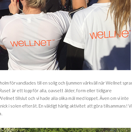
ckholm förvandlades till en solig och ljummen vårkväll när Wellnet spra
et är ett lopp för alla, oavsett ålder, form eller tidigare
llnet tillslut och vi hade alla olika mål med loppet. Även om vi inte
ick i solen efteråt. En väldigt härlig aktivitet att göra tillsammans! V
a.