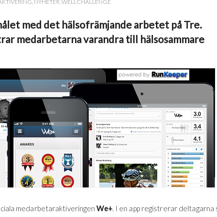
KTIVERING
,
NYHETER
,
WELLCHALLENGE
målet med det hälsofrämjande arbetet på Tre.
ar medarbetarna varandra till hälsosammare
ociala medarbetaraktiveringen
We+
. I en app registrerar deltagarna 