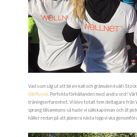
Vad som såg ut att bli en kall och gråmulen kväll i Sto
VårRuset
. Perfekta förhållanden med andra ord! VårRus
träningserfarenhet. Vi blev totalt fem deltagare från We
sprang tillsammans så hade vi sällskap innan och åt pickn
håller redan på att planera nästa lopp vi ska genomför