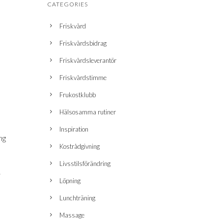
CATEGORIES
Friskvård
Friskvårdsbidrag
Friskvårdsleverantör
Friskvårdstimme
Frukostklubb
Hälsosamma rutiner
Inspiration
ng
Kostrådgivning
Livsstilsförändring
i
Löpning
Lunchträning
Massage