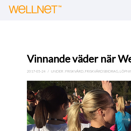
Vinnande väder när We
2017-05-24
/
UNDER :
FRISKVÅRD
,
FRISKVÅRDSBIDRAG
,
LÖPNI