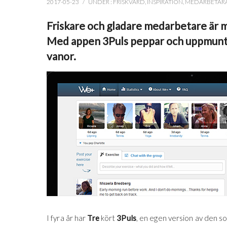
2017-05-23
/
UNDER :
FRISKVÅRD
,
INSPIRATION
,
MEDARBETARA
Friskare och gladare medarbetare är 
Med appen 3Puls peppar och uppmuntr
vanor.
I fyra år har
Tre
kört
3Puls
, en egen version av den s