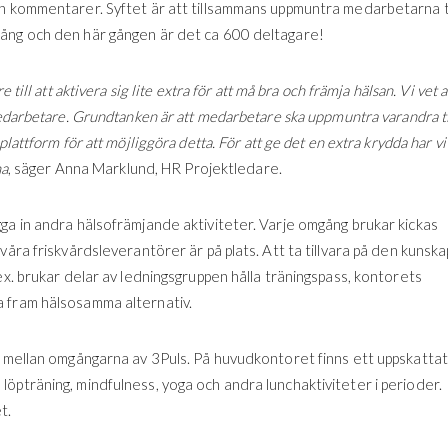
ch kommentarer. Syftet är att tillsammans uppmuntra medarbetarna ti
gång och den här gången är det ca 600 deltagare!
ill att aktivera sig lite extra för att må bra och främja hälsan. Vi vet a
medarbetare. Grundtanken är att medarbetare ska uppmuntra varandra ti
lattform för att möjliggöra detta. För att ge det en extra krydda har vi
na
, säger Anna Marklund, HR Projektledare.
ga in andra hälsofrämjande aktiviteter. Varje omgång brukar kickas
våra friskvårdsleverantörer är på plats. Att ta tillvara på den kunska
ex. brukar delar av ledningsgruppen hålla träningspass, kontorets
a fram hälsosamma alternativ.
v mellan omgångarna av 3Puls. På huvudkontoret finns ett uppskattat
öpträning, mindfulness, yoga och andra lunchaktiviteter i perioder.
t.