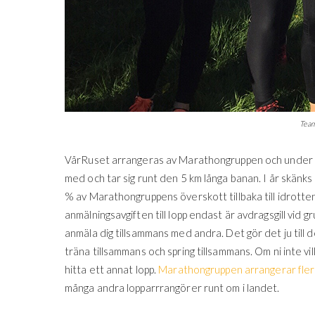
Team
VårRuset arrangeras av Marathongruppen och under våre
med och tar sig runt den 5 km långa banan. I år skänk
% av Marathongruppens överskott tillbaka till idrotten
anmälningsavgiften till lopp endast är avdragsgill vid 
anmäla dig tillsammans med andra. Det gör det ju till d
träna tillsammans och spring tillsammans. Om ni inte vil
hitta ett annat lopp.
Marathongruppen arrangerar fler
många andra lopparrrangörer runt om i landet.