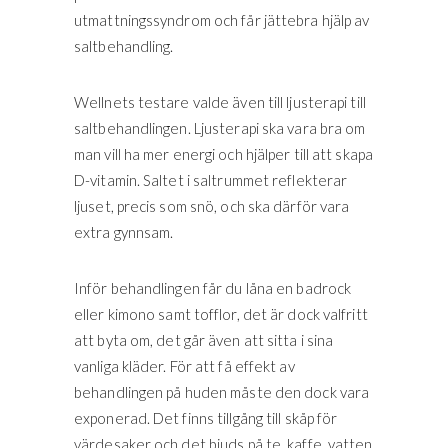
utmattningssyndrom och får jättebra hjälp av
saltbehandling.
Wellnets testare valde även till ljusterapi till
saltbehandlingen. Ljusterapi ska vara bra om
man vill ha mer energi och hjälper till att skapa
D-vitamin. Saltet i saltrummet reflekterar
ljuset, precis som snö, och ska därför vara
extra gynnsam.
Inför behandlingen får du låna en badrock
eller kimono samt tofflor, det är dock valfritt
att byta om, det går även att sitta i sina
vanliga kläder. För att få effekt av
behandlingen på huden måste den dock vara
exponerad. Det finns tillgång till skåp för
värdesaker och det bjuds på te, kaffe, vatten