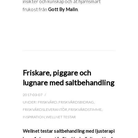
insikter och kunskap och åt hjärnsmart
frukost från
Gott By Malin
.
Friskare, piggare och
lugnare med saltbehandling
2017-03-07
/
UNDER :
FRISKVÅRD
,
FRISKVÅRDSBIDRAG
,
FRISKVÅRDSLEVERANTÖR
,
FRISKVÅRDSTIMME
,
INSPIRATION
,
WELLNET TESTAR
Wellnet testar saltbehandling med ljusterapi