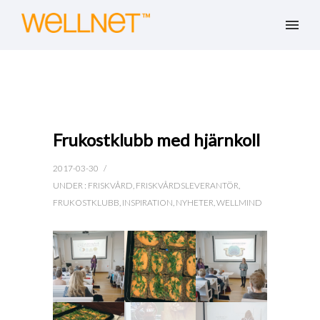
Frukostklubb med hjärnkoll
2017-03-30
/
UNDER :
FRISKVÅRD
,
FRISKVÅRDSLEVERANTÖR
,
FRUKOSTKLUBB
,
INSPIRATION
,
NYHETER
,
WELLMIND