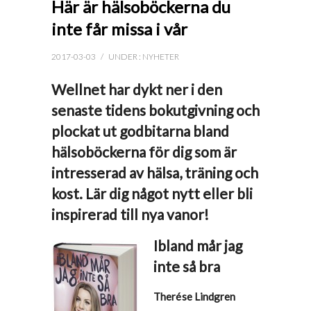
Här är hälsoböckerna du
inte får missa i vår
2017-03-03
/
UNDER :
NYHETER
Wellnet har dykt ner i den
senaste tidens bokutgivning och
plockat ut godbitarna bland
hälsoböckerna för dig som är
intresserad av hälsa, träning och
kost. Lär dig något nytt eller bli
inspirerad till nya vanor!
Ibland mår jag
inte så bra
Therése Lindgren