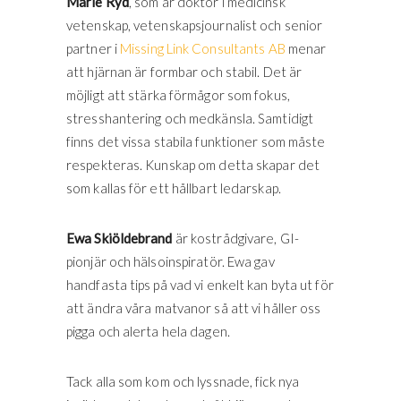
Marie Ryd
, som är doktor i medicinsk
vetenskap, vetenskapsjournalist och senior
partner i
Missing Link Consultants AB
menar
att hjärnan är formbar och stabil. Det är
möjligt att stärka förmågor som fokus,
stresshantering och medkänsla. Samtidigt
finns det vissa stabila funktioner som måste
respekteras. Kunskap om detta skapar det
som kallas för ett hållbart ledarskap.
Ewa Skiöldebrand
är kostrådgivare, GI-
pionjär och hälsoinspiratör. Ewa gav
handfasta tips på vad vi enkelt kan byta ut för
att ändra våra matvanor så att vi håller oss
pigga och alerta hela dagen.
Tack alla som kom och lyssnade, fick nya