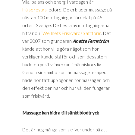
Vila, balans och energi i vardagen är
Hälsoresurs
ledord. De erbjuder massage på
nästan 100 mottagningar fördelat på 45
orter i Sverige. De flesta av mottagningarna
hittar du i
Wellnets Friskvårdsplattform
. Det
var 2007 som grundaren
Anette Fernström
kände att hon ville göra något som hon
verkligen kunde stå för och som dessutom
hade en positiv inverkan i människors liv.
Genom sin sambo som är massageterapeut
hade hon fått upp ögonen för massagen och
den effekt den har och hur väl den fungerar
som friskvård.
Massage kan bidra till sänkt blodtryck
Det är nog många som skriver under på att