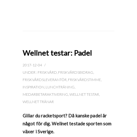
Wellnet testar: Padel
2017-12-04
/
UNDER :
FRISKVÅRD
,
FRISKVÅRDSBIDRAG
,
FRISKVÅRDSLEVERANTÖR
,
FRISKVÅRDSTIMME
,
INSPIRATION
,
LUNCHTRÄNING
,
MEDARBETARAKTIVERING
,
WELLNET TESTAR
,
WELLNET TRÄNAR
Gillar du racketsport? Då kanske padel är
något för dig. Wellnet testade sporten som
växer i Sverige.