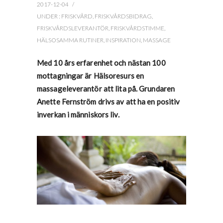
2017-12-04
/
UNDER :
FRISKVÅRD
,
FRISKVÅRDSBIDRAG
,
FRISKVÅRDSLEVERANTÖR
,
FRISKVÅRDSTIMME
,
HÄLSOSAMMA RUTINER
,
INSPIRATION
,
MASSAGE
Med 10 års erfarenhet och nästan 100
mottagningar är Hälsoresurs en
massageleverantör att lita på. Grundaren
Anette Fernström drivs av att ha en positiv
inverkan i människors liv.