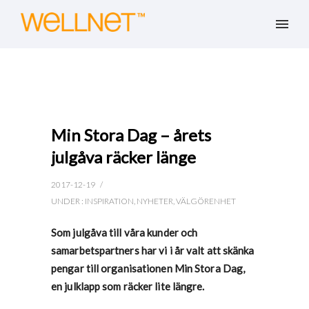
Min Stora Dag – årets
julgåva räcker länge
2017-12-19
/
UNDER :
INSPIRATION
,
NYHETER
,
VÄLGÖRENHET
Som julgåva till våra kunder och
samarbetspartners har vi i år valt att skänka
pengar till organisationen Min Stora Dag,
en julklapp som räcker lite längre.