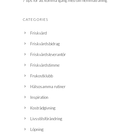
7 tips för att komma igång med din hemmaträning
CATEGORIES
Friskvård
Friskvårdsbidrag
Friskvårdsleverantör
Friskvårdstimme
Frukostklubb
Hälsosamma rutiner
Inspiration
Kostrådgivning
Livsstilsförändring
Löpning