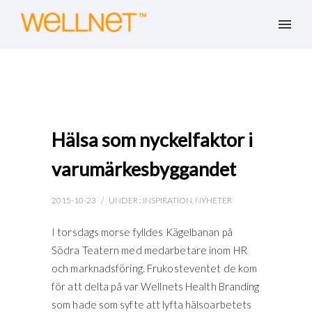
Hälsa som nyckelfaktor i
varumärkesbyggandet
2015-10-23
/
UNDER :
INSPIRATION
,
NYHETER
I torsdags morse fylldes Kägelbanan på
Södra Teatern med medarbetare inom HR
och marknadsföring. Frukosteventet de kom
för att delta på var Wellnets Health Branding
som hade som syfte att lyfta hälsoarbetets